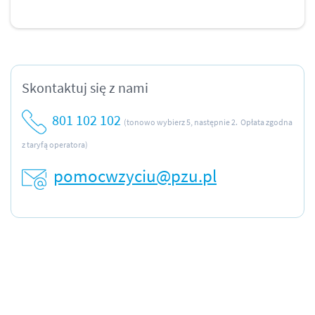
Skontaktuj się z nami
801 102 102
(tonowo wybierz 5, następnie 2. Opłata zgodna
z taryfą operatora)
pomocwzyciu@pzu.pl