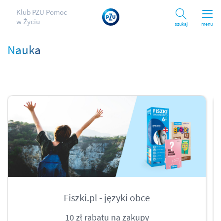
Klub PZU Pomoc
w Życiu
Szukaj
menu
Nauka
Fiszki.pl - języki obce
10 zł rabatu na zakupy