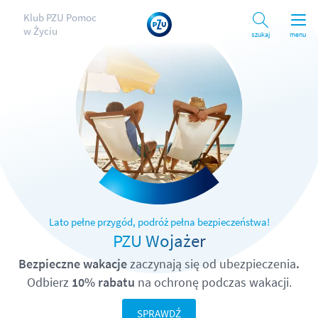
Klub PZU Pomoc
w Życiu
Szukaj
menu
Lato pełne przygód, podróż pełna bezpieczeństwa!
PZU Wojażer
Bezpieczne wakacje
zaczynają się od ubezpieczenia
.
Odbierz
10% rabatu
na ochronę podczas wakacji.
SPRAWDŹ