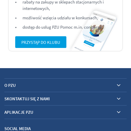
rabaty na zakupy w sklepach stacjonarnych i
internetowych,
możliwość wzięcia udziału w konkursach,
dostęp do usług PZU
Pomoc
m.in. concierge
PRZYSTĄP DO KLUBU
O PZU
SKONTAKTUJ SIĘ Z NAMI
APLIKACJE PZU
SOCIAL MEDIA