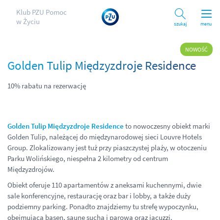
Klub PZU Pomoc
w Życiu
Szukaj
menu
NOWOŚĆ
Golden Tulip Międzyzdroje Residence
10% rabatu na rezerwację
Golden Tulip Międzyzdroje Residence
to nowoczesny obiekt marki
Golden Tulip, należącej do międzynarodowej sieci Louvre Hotels
Group. Zlokalizowany jest tuż przy piaszczystej plaży, w otoczeniu
Parku Wolińskiego, niespełna 2 kilometry od centrum
Międzyzdrojów.
Obiekt oferuje 110 apartamentów z aneksami kuchennymi, dwie
sale konferencyjne, restaurację oraz bar i lobby, a także duży
podziemny parking. Ponadto znajdziemy tu strefę wypoczynku,
obejmującą basen, saunę suchą i parową oraz jacuzzi.