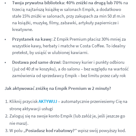
Twoja prywatna biblioteka: 40% zniżki na drugą lub 70%
na
trzecią najtańszą książkę w salonach Empik, a dodatkowo
stałe 15% zniżki w salonach, przy zakupach za min 50 zł m.in
na książki, muzykę, filmy, zabawki, artykuły papiernicze i
kreatywne.
Przystanek na kawę:
Z Empik Premium płacisz 30% mniej za
wszystkie kawy, herbaty i matche w Costa Coffee. To idealny
pretekst, by usiąść w ulubionej kawiarni.
Dostawa pod same drzwi
: Darmowy kurier i punkty odbioru
(już od 40 zł w koszyku), a do salonu – bez względu na wartość
zamówienia od sprzedawcy Empik – bez limitu przez cały rok
Jak aktywować zniżkę na Empik Premium w 2 minuty?
Kliknij przycisk
AKTYWUJ
– automatycznie przeniesiemy Cię na
stronę aktywacji usługi
Zaloguj się na swoje konto Empik (lub załóż je, jeśli jeszcze go
nie masz).
W polu
„Posiadasz kod rabatowy?”
wpisz swój powyższy kod.