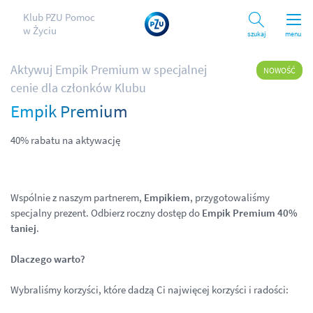
Klub PZU Pomoc
w Życiu
Szukaj
menu
Aktywuj Empik Premium w specjalnej
NOWOŚĆ
cenie dla członków Klubu
Empik Premium
40% rabatu na aktywację
Wspólnie z naszym partnerem,
Empikiem
, przygotowaliśmy
specjalny prezent. Odbierz roczny dostęp do
Empik Premium 40%
taniej
.
Dlaczego warto?
Wybraliśmy korzyści, które dadzą Ci najwięcej korzyści i radości: