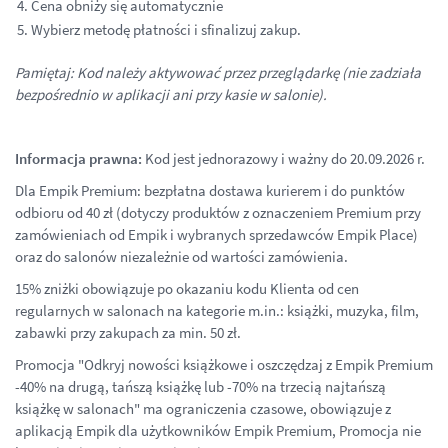
Cena obniży się automatycznie
Wybierz metodę płatności i sfinalizuj zakup.
Pamiętaj: Kod należy aktywować przez przeglądarkę (nie zadziała
bezpośrednio w aplikacji ani przy kasie w salonie).
Informacja prawna:
Kod jest jednorazowy i ważny do 20.09.2026 r.
Dla Empik Premium: bezpłatna dostawa kurierem i do punktów
odbioru od 40 zł (dotyczy produktów z oznaczeniem Premium przy
zamówieniach od Empik i wybranych sprzedawców Empik Place)
oraz do salonów niezależnie od wartości zamówienia.
15% zniżki obowiązuje po okazaniu kodu Klienta od cen
regularnych w salonach na kategorie m.in.: książki, muzyka, film,
zabawki przy zakupach za min. 50 zł.
Promocja "Odkryj nowości książkowe i oszczędzaj z Empik Premium
-40% na drugą, tańszą książkę lub -70% na trzecią najtańszą
książkę w salonach" ma ograniczenia czasowe, obowiązuje z
aplikacją Empik dla użytkowników Empik Premium, Promocja nie